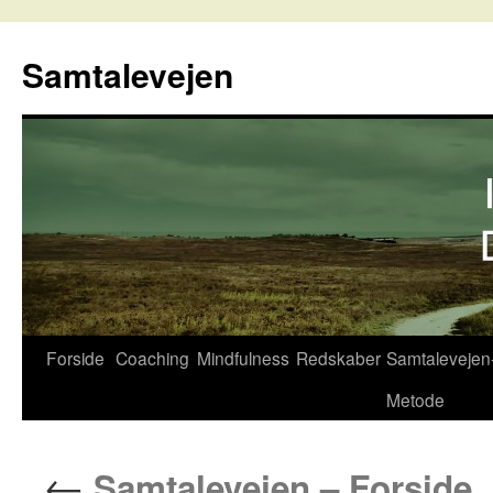
Hop
til
Samtalevejen
indhold
Forside
Coaching
Mindfulness
Redskaber
Samtalevejen
Metode
←
Samtalevejen – Forside