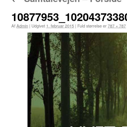
10877953_1020437338
Af
Admin
|
Udgivet
1. februar 2015
|
Fuld størrelse er
787 × 787