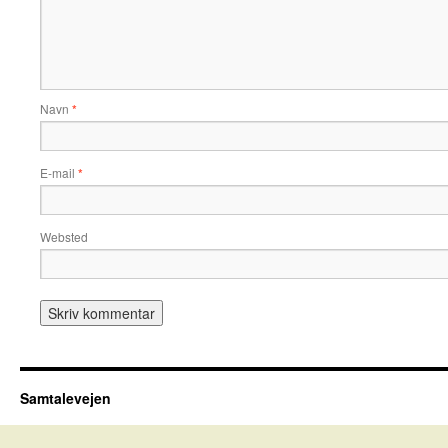
Navn
*
E-mail
*
Websted
Samtalevejen