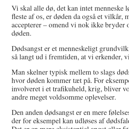
Vi skal alle dø, det kan intet menneske l
fleste af os, er døden da også et vilkår,
accepterer – omend vi nok ikke bryder 
døden.
Dødsangst er et menneskeligt grundvilkår
så langt ud i fremtiden, at vi erkender, v
Man skelner typisk mellem to slags døds
hvor døden kommer tæt på. For eksempe
involveret i et trafikuheld, krig, bliver v
andre meget voldsomme oplevelser.
Den anden dødsangst er en mere følels
der for eksempel kan udløses af dødsfal
Det er en mere eksistentiel angst eller føl