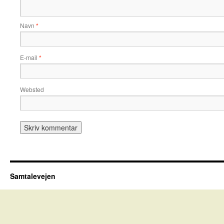
Navn
*
E-mail
*
Websted
Samtalevejen